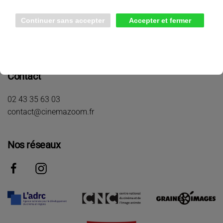
Adresse
Centre Culturel - Place de l'Hotêl de Ville
72120 Saint-Calais
Contact
02 43 35 63 03
contact@cinemazoom.fr
Nos réseaux