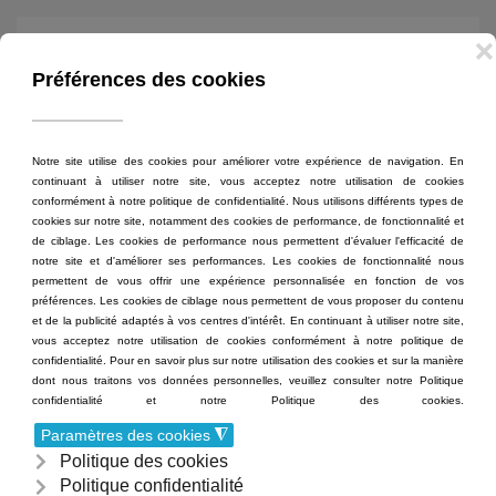
MENU
Accéder au contenu principal
SÉANCES
Films à l'affiche
Contact
Séances
CGV
Événements
Mentions légales
Mon compte
Politique de confidentialité
Accès
Politique des cookies